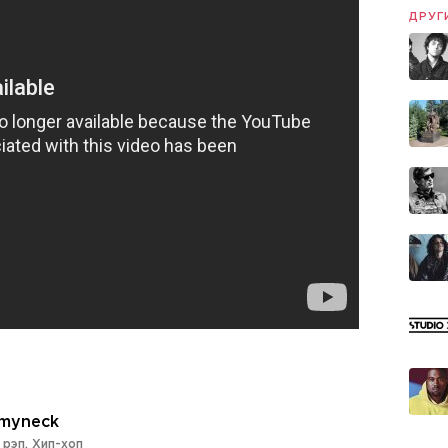
ДРУГ
myneck
 рэп
,
Хип-хоп