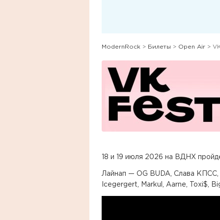
ModernRock
>
Билеты
>
Open Air
> VK
18 и 19 июля 2026 на ВДНХ пройд
Лайнап — OG BUDA, Слава КПСС, IO
Icegergert, Markul, Aarne, Toxi$, B