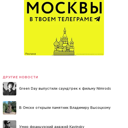
ДРУГИЕ НОВОСТИ
Green Day выпустили саундтрек к фильму Nimrods
В Омске открыли памятник Владимиру Высоцкому
Умер французский диджей Kavinsky