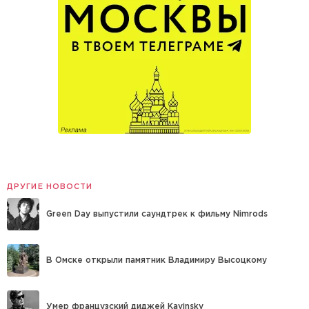
ДРУГИЕ НОВОСТИ
Green Day выпустили саундтрек к фильму Nimrods
В Омске открыли памятник Владимиру Высоцкому
Умер французский диджей Kavinsky