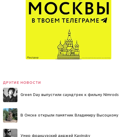
ДРУГИЕ НОВОСТИ
Green Day выпустили саундтрек к фильму Nimrods
В Омске открыли памятник Владимиру Высоцкому
Умер французский диджей Kavinsky