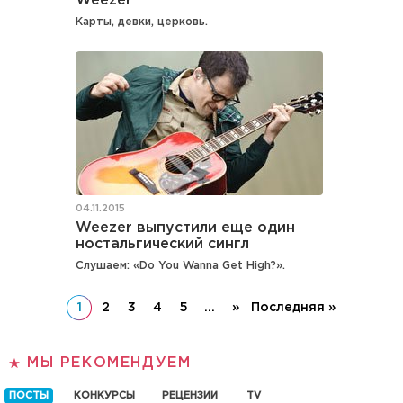
Weezer
Карты, девки, церковь.
04.11.2015
Weezer выпустили еще один
ностальгический сингл
Слушаем: «Do You Wanna Get High?».
1
2
3
4
5
...
»
Последняя »
МЫ РЕКОМЕНДУЕМ
ПОСТЫ
КОНКУРСЫ
РЕЦЕНЗИИ
TV