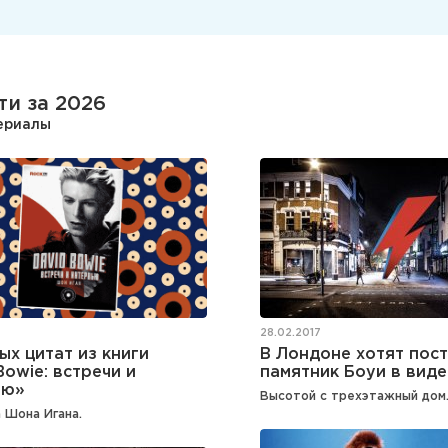
ти за 2026
териалы
28.02.2017
ых цитат из книги
В Лондоне хотят пос
Bowie: встречи и
памятник Боуи в виде
ью»
Высотой с трехэтажный дом
 Шона Игана.