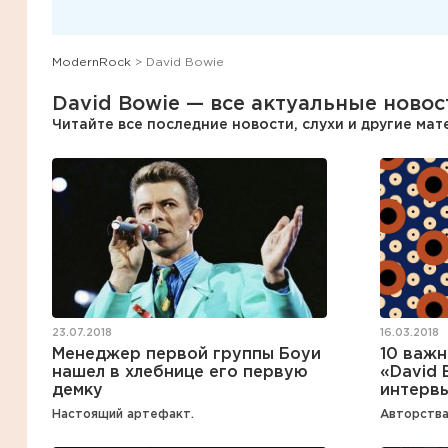
ModernRock
> David Bowie
David Bowie — все актуальные новос
Читайте все последние новости, слухи и другие ма
16.03.2018
23.07.2018
10 важн
Менеджер первой группы Боуи
«David 
нашел в хлебнице его первую
интерв
демку
Авторства
Настоящий артефакт.