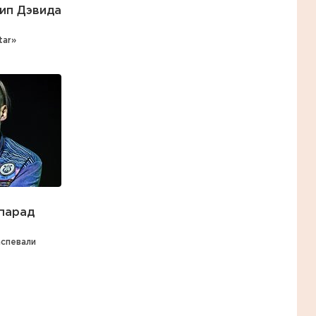
ип Дэвида
tar»
 парад
аспевали