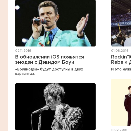
02.11.2016
01.08.2016
В обновлении iOS появятся
Rockin’
эмодзи с Дэвидом Боуи
Rebel» 
«Боуимодзи» будут доступны в двух
И это нуж
вариантах.
11.02.2016