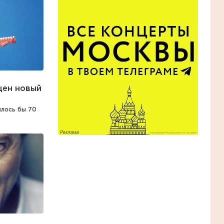
щен новый
илось бы 70