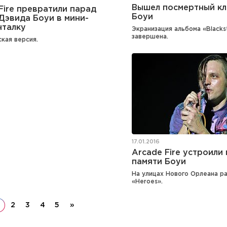
Вышел посмертный кл
Fire превратили парад
Боуи
Дэвида Боуи в мини-
нталку
Экранизация альбома «Blacks
завершена.
кая версия.
17.01.2016
Arcade Fire устроили
памяти Боуи
На улицах Нового Орлеана р
«Heroes».
2
3
4
5
»