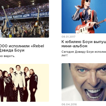
08.01.2017
К юбилею Боуи выпу
1000 исполнили «Rebel
мини-альбом
Дэвида Боуи
Сегодня Дэвиду Боуи исполн
лет!
но видеть.
06.04.2016