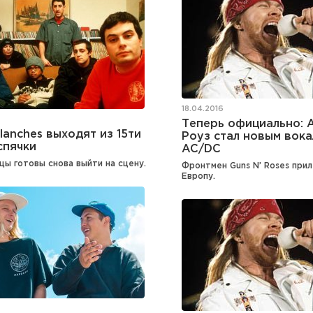
18.04.2016
Теперь официально: 
lanches выходят из 15ти
Роуз стал новым вок
спячки
AC/DC
цы готовы снова выйти на сцену.
Фронтмен Guns N’ Roses прил
Европу.