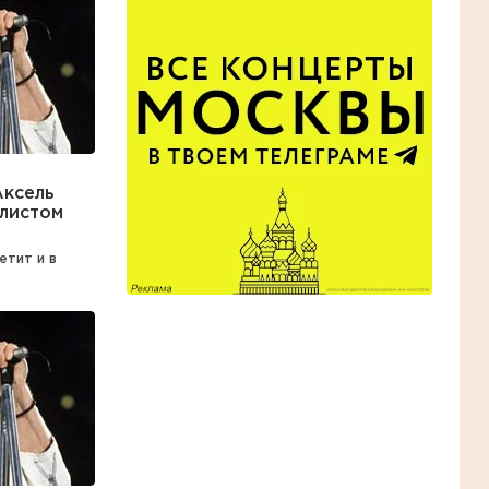
Аксель
алистом
етит и в