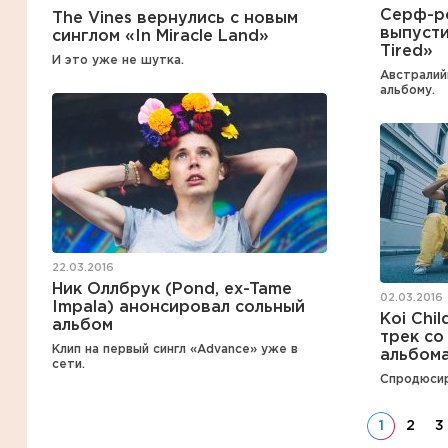
Серф-р
The Vines вернулись с новым
выпусти
синглом «In Miracle Land»
Tired»
И это уже не шутка.
Австралий
альбому.
22.03.2016
Ник Оллбрук (Pond, ex-Tame
02.03.2016
Impala) анонсировал сольный
Koi Chi
альбом
трек со
Клип на первый сингл «Advance» уже в
альбом
сети.
Спродюсир
1
2
3