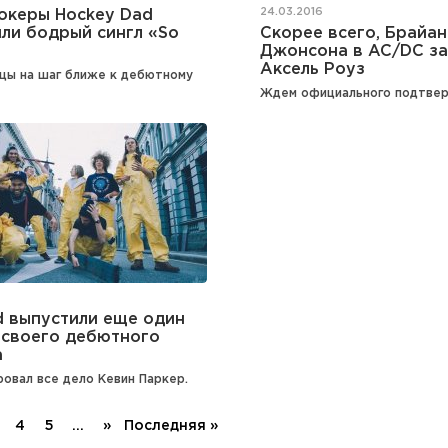
24.03.2016
океры Hockey Dad
ли бодрый сингл «So
Скорее всего, Брайан
Джонсона в AC/DC з
Аксель Роуз
цы на шаг ближе к дебютному
Ждем официального подтвер
ld выпустили еще один
 своего дебютного
а
овал все дело Кевин Паркер.
4
5
...
»
Последняя »