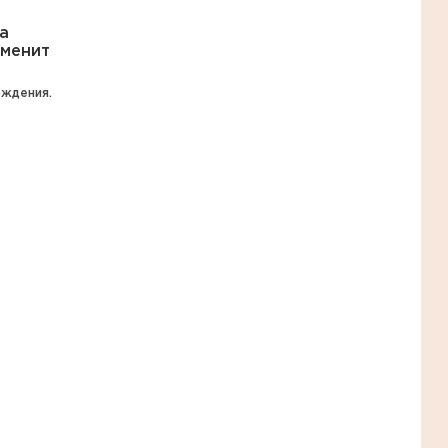
а
аменит
ждения.