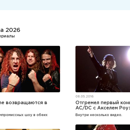
за 2026
териалы
08.05.2016
ne возвращаются в
Отгремел первый кон
AC/DC с Акселем Роу
мпромиссных шоу в обеих
Внутри несколько видео.