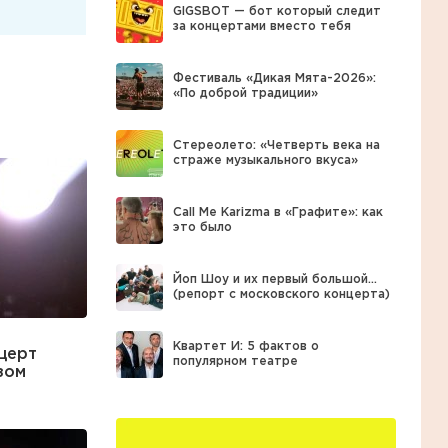
GIGSBOT — бот который следит
за концертами вместо тебя
Фестиваль «Дикая Мята-2026»:
«По доброй традиции»
Стереолето: «Четверть века на
страже музыкального вкуса»
Call Me Karizma в «Графите»: как
это было
Йоп Шоу и их первый большой…
(репорт с московского концерта)
Квартет И: 5 фактов о
церт
популярном театре
зом