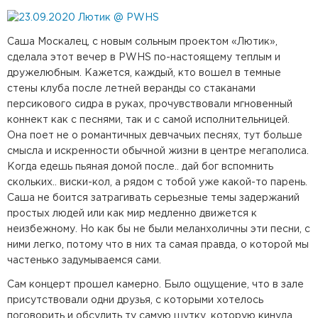
Саша Москалец, с новым сольным проектом «Лютик»,
сделала этот вечер в PWHS по-настоящему теплым и
дружелюбным. Кажется, каждый, кто вошел в темные
стены клуба после летней веранды со стаканами
персикового сидра в руках, прочувствовали мгновенный
коннект как с песнями, так и с самой исполнительницей.
Она поет не о романтичных девчачьих песнях, тут больше
смысла и искренности обычной жизни в центре мегаполиса.
Когда едешь пьяная домой после.. дай бог вспомнить
скольких.. виски-кол, а рядом с тобой уже какой-то парень.
Саша не боится затрагивать серьезные темы задержаний
простых людей или как мир медленно движется к
неизбежному. Но как бы не были меланхоличны эти песни, с
ними легко, потому что в них та самая правда, о которой мы
частенько задумываемся сами.
Сам концерт прошел камерно. Было ощущение, что в зале
присутствовали одни друзья, с которыми хотелось
поговорить и обсудить ту самую шутку, которую кинула