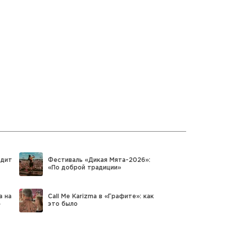
едит
Фестиваль «Дикая Мята-2026»:
«По доброй традиции»
а на
Call Me Karizma в «Графите»: как
»
это было