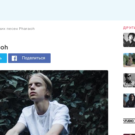
ДРУГ
ших песен Pharaoh
aoh