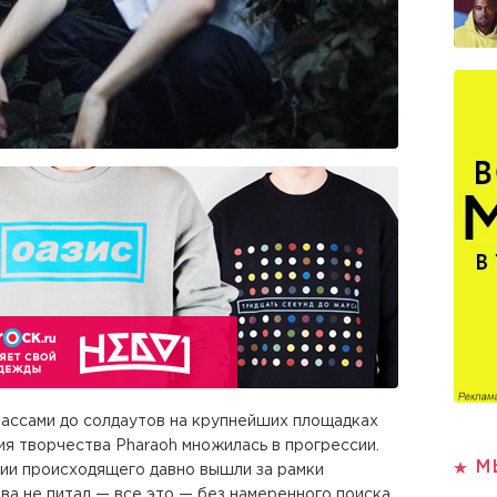
массами до солдаутов на крупнейших площадках
я творчества Pharaoh множилась в прогрессии.
М
ии происходящего давно вышли за рамки
тва не питал — все это — без намеренного поиска