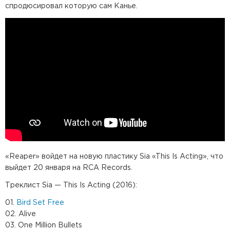
спродюсировал которую сам Канье.
«Reaper» войдет на новую пластику Sia «This Is Acting», что
выйдет 20 января на RCA Records.
Треклист Sia — This Is Acting (2016):
01.
Bird Set Free
02. Alive
03. One Million Bullets