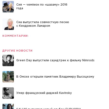
Сия — чемпион по «шазаму» 2016
года
Сиа выпустила совместную песню
с Кендриком Ламаром
КОММЕНТАРИИ:
ДРУГИЕ НОВОСТИ
Green Day выпустили саундтрек к фильму Nimrods
В Омске открыли памятник Владимиру Высоцкому
Умер французский диджей Kavinsky