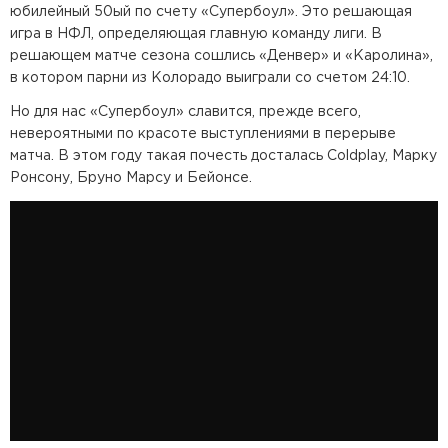
юбилейный 50ый по счету «Супербоул». Это решающая
игра в НФЛ, определяющая главную команду лиги. В
решающем матче сезона сошлись «Денвер» и «Каролина»,
в котором парни из Колорадо выиграли со счетом 24:10.
Но для нас «Супербоул» славится, прежде всего,
невероятными по красоте выступлениями в перерыве
матча. В этом году такая почесть досталась Coldplay, Марку
Ронсону, Бруно Марсу и Бейонсе.