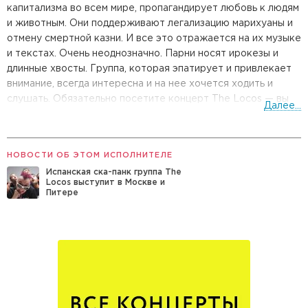
капитализма во всем мире, пропагандирует любовь к людям
и животным. Они поддерживают легализацию марихуаны и
отмену смертной казни. И все это отражается на их музыке
и текстах. Очень неоднозначно. Парни носят ирокезы и
длинные хвосты. Группа, которая эпатирует и привлекает
внимание, всегда интересна и на нее хочется ходить и
слушать. Обязательно посетите концерт The Locos — вы
Далее...
точно примкнете их идеями, это ведь так интересно и
живо! И не оставит равнодушным никого.
НОВОСТИ ОБ ЭТОМ ИСПОЛНИТЕЛЕ
Испанская ска-панк группа The
Locos выступит в Москве и
Питере