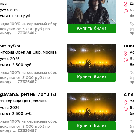
сква
Ди
густа 2026
6 
ты от 1 500 руб.
би
Скидка 100% на сервисный сбор
🏷
Купить билет
 покупке от 3 000 руб.) по
(п
мокоду →
ZZ326487
п
ые зубы
пою
итория Open Air Club, Москва
Ро
густа 2026
6 
ты от 2 600 руб.
би
Скидка 100% на сервисный сбор
🏷
Купить билет
 покупке от 3 000 руб.) по
(п
мокоду →
ZZ326487
п
 gavana. ритмы латины
cin
яя веранда ЦМТ, Москва
Ya
густа 2026
6 
ты от 2 500 руб.
би
Скидка 100% на сервисный сбор
🏷
Купить билет
 покупке от 3 000 руб.) по
(п
мокоду →
ZZ326487
п