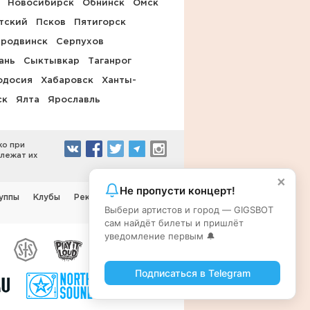
Новосибирск
Обнинск
Омск
тский
Псков
Пятигорск
родвинск
Серпухов
ань
Сыктывкар
Таганрог
одосия
Хабаровск
Ханты-
ск
Ялта
Ярославль
ко при
длежат их
×
Не пропусти концерт!
уппы
Клубы
Реклама на сайте
Выбери артистов и город — GIGSBOT
сам найдёт билеты и пришлёт
уведомление первым 🔔
Подписаться в Telegram