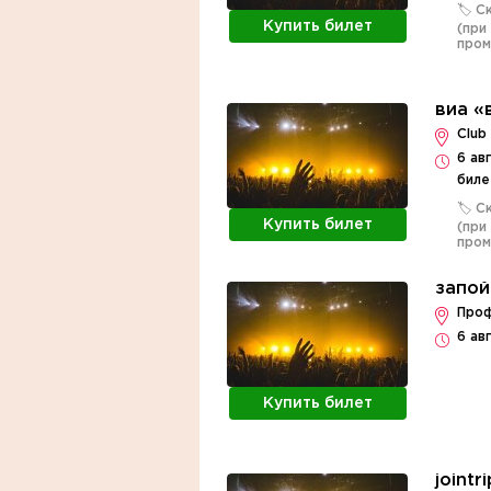
🏷️ 
Купить билет
(при
про
виа «
Club
6 ав
биле
🏷️ 
Купить билет
(при
про
запой
Проф
6 ав
Купить билет
jointr