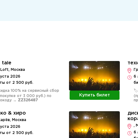
 tale
тех
 Loft, Москва
Г
густа 2026
6 
ты от 2 500 руб.
би
Скидка 100% на сервисный сбор
🏷
Купить билет
 покупке от 3 000 руб.) по
(п
мокоду →
ZZ326487
п
ко & хиро
дис
кор
арёв, Москва
, 
густа 2026
6 
ты от 2 500 руб.