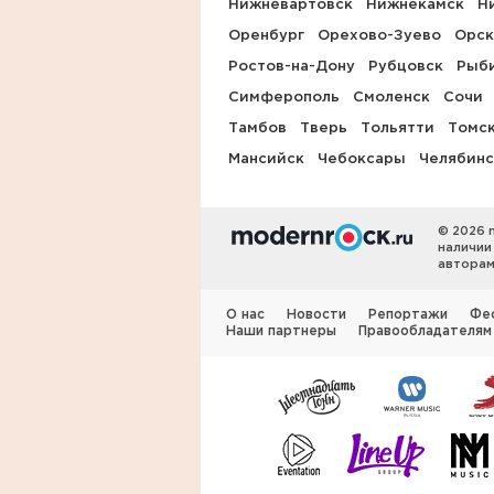
Нижневартовск
Нижнекамск
Н
Оренбург
Орехово-Зуево
Орск
Ростов-на-Дону
Рубцовск
Рыб
Симферополь
Смоленск
Сочи
Тамбов
Тверь
Тольятти
Томс
Мансийск
Чебоксары
Челябинс
© 2026 
наличии
авторам
О нас
Новости
Репортажи
Фе
Наши партнеры
Правообладателям