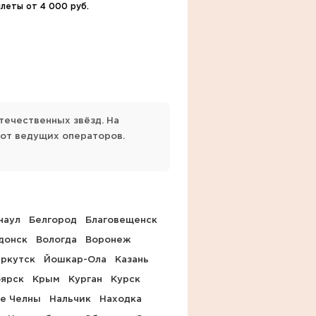
леты от 4 000 руб.
течественных звёзд. На
 от ведущих операторов.
наул
Белгород
Благовещенск
донск
Вологда
Воронеж
ркутск
Йошкар-Ола
Казань
оярск
Крым
Курган
Курск
е Челны
Нальчик
Находка