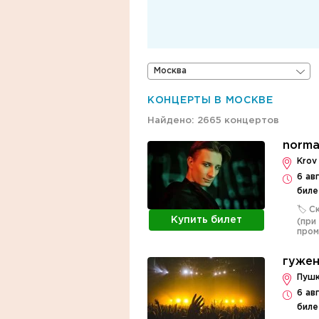
Москва
КОНЦЕРТЫ В МОСКВЕ
Найдено: 2665 концертов
norma
Krov
6 ав
биле
🏷️ 
Купить билет
(при
про
гужен
Пушк
6 ав
биле