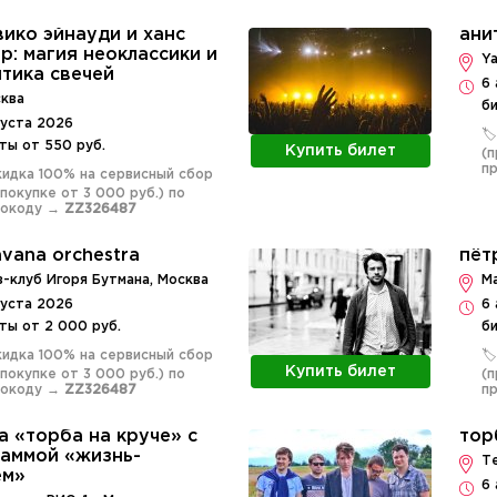
ико эйнауди и ханс
ани
р: магия неоклассики и
Ya
тика свечей
6 
сква
би
густа 2026
🏷
ты от 550 руб.
Купить билет
(п
п
Скидка 100% на сервисный сбор
 покупке от 3 000 руб.) по
мокоду →
ZZ326487
avana orchestra
пёт
-клуб Игоря Бутмана, Москва
Ma
густа 2026
6 
ты от 2 000 руб.
би
Скидка 100% на сервисный сбор
🏷
Купить билет
 покупке от 3 000 руб.) по
(п
мокоду →
ZZ326487
п
а «торба на круче» с
тор
аммой «жизнь-
Т
ем»
6 