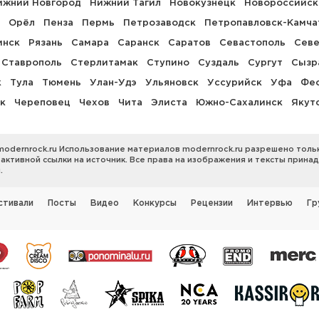
ижний Новгород
Нижний Тагил
Новокузнецк
Новороссийск
Орёл
Пенза
Пермь
Петрозаводск
Петропавловск-Камча
инск
Рязань
Самара
Саранск
Саратов
Севастополь
Севе
Ставрополь
Стерлитамак
Ступино
Суздаль
Сургут
Сызр
к
Тула
Тюмень
Улан-Удэ
Ульяновск
Уссурийск
Уфа
Фе
к
Череповец
Чехов
Чита
Элиста
Южно-Сахалинск
Якут
modernrock.ru Использование материалов modernrock.ru разрешено толь
 активной ссылки на источник. Все права на изображения и тексты прина
.
стивали
Посты
Видео
Конкурсы
Рецензии
Интервью
Гр