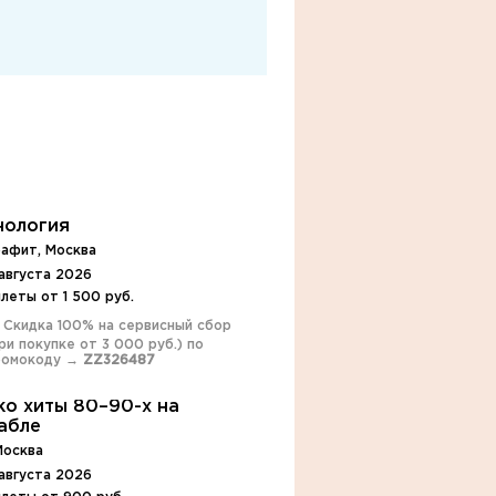
нология
рафит, Москва
августа 2026
леты от 1 500 руб.
️ Скидка 100% на сервисный сбор
ри покупке от 3 000 руб.) по
ромокоду →
ZZ326487
ко хиты 80–90-х на
абле
Москва
августа 2026