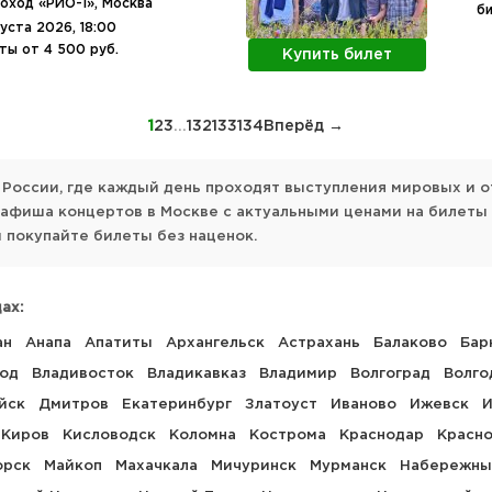
оход «РИО-1», Москва
би
густа 2026, 18:00
ты от 4 500 руб.
Купить билет
1
2
3
...
132
133
134
Вперёд →
 России, где каждый день проходят выступления мировых и о
я афиша концертов в Москве с актуальными ценами на билеты
 покупайте билеты без наценок.
ах:
ан
Анапа
Апатиты
Архангельск
Астрахань
Балаково
Бар
род
Владивосток
Владикавказ
Владимир
Волгоград
Волго
йск
Дмитров
Екатеринбург
Златоуст
Иваново
Ижевск
И
Киров
Кисловодск
Коломна
Кострома
Краснодар
Красн
орск
Майкоп
Махачкала
Мичуринск
Мурманск
Набережны