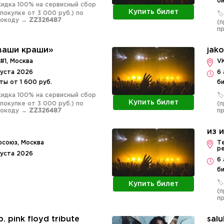
б
Скидка 100% на сервисный сбор
Купить билет
 покупке от 3 000 руб.) по
🏷
мокоду →
ZZ326487
(п
п
ваши краши»
jako
 #1, Москва
V
густа 2026
6 
ты от 1 600 руб.
би
Скидка 100% на сервисный сбор
🏷
Купить билет
 покупке от 3 000 руб.) по
(п
мокоду →
ZZ326487
п
из 
союз, Москва
Т
ре
густа 2026
6 
би
🏷
Купить билет
(п
п
ip. pink floyd tribute
salu