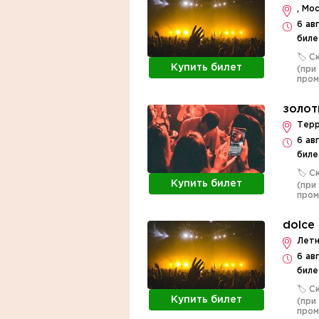
, Мо
6 ав
биле
🏷️ 
Купить билет
(при
про
золот
Терр
6 ав
биле
🏷️ 
Купить билет
(при
про
dolce
Летн
6 ав
биле
🏷️ 
Купить билет
(при
про