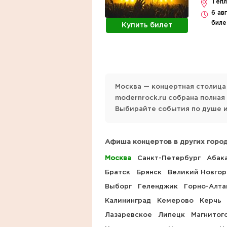
Тепл
6 ав
биле
Купить билет
Москва — концертная столица
modernrock.ru собрана полна
Выбирайте события по душе и
Афиша концертов в других город
Москва
Санкт-Петербург
Абак
Братск
Брянск
Великий Новго
Выборг
Геленджик
Горно-Алта
Калининград
Кемерово
Керчь
Лазаревское
Липецк
Магнитог