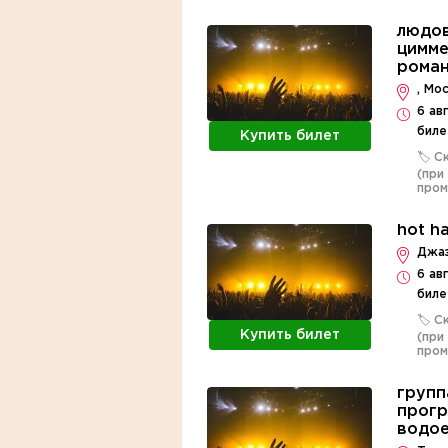
людов
цимме
роман
, Мо
6 ав
биле
Купить билет
🏷️ 
(при
про
hot h
Джаз
6 ав
биле
🏷️ 
Купить билет
(при
про
групп
прогр
водо