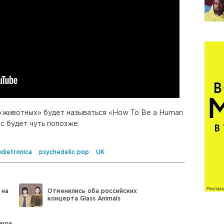
 «животных» будет называться «How To Be a Human
нс будет чуть попозже.
ndietronica
psychedelic pop
UK
 на
Отменились оба российских
концерта Glass Animals
инди