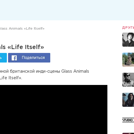
ДРУГ
ass Animals «Life Itself»
s «Life Itself»
ной британской инди-сцены Glass Animals
fe Itself».