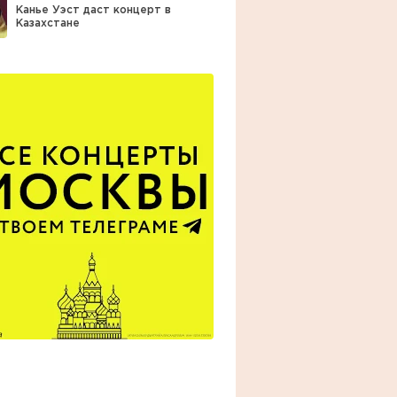
Канье Уэст даст концерт в
Казахстане