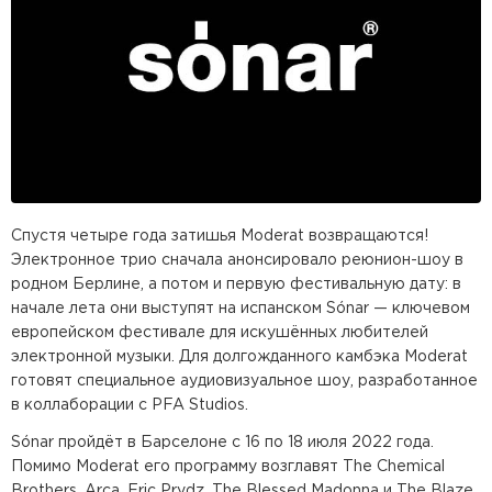
Спустя четыре года затишья Moderat возвращаются!
Электронное трио сначала анонсировало реюнион-шоу в
родном Берлине, а потом и первую фестивальную дату: в
начале лета они выступят на испанском Sónar — ключевом
европейском фестивале для искушённых любителей
электронной музыки. Для долгожданного камбэка Moderat
готовят специальное аудиовизуальное шоу, разработанное
в коллаборации с PFA Studios.
Sónar пройдёт в Барселоне с 16 по 18 июля 2022 года.
Помимо Moderat его программу возглавят The Chemical
Brothers, Arca, Eric Prydz, The Blessed Madonna и The Blaze.