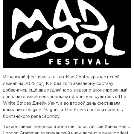
Испанский фестиваль-гигант Mad Cool закрывает свой
лайнап на 2022 год. К и без того звёздному составу
добавились ещё два хедлайнера: недавно анонсированный
дополнительный день возглавит фронтмен культовых The
White Stripes Джейк Уайт, а во второй день фестиваля
компанию Imagine Dragons и The Killers составит король
британского рэпа Stormzy.
Также лайнап пополнили золотой голос Англии Ханна Рид с
London Grammar, американский инди-десант в лице Modest