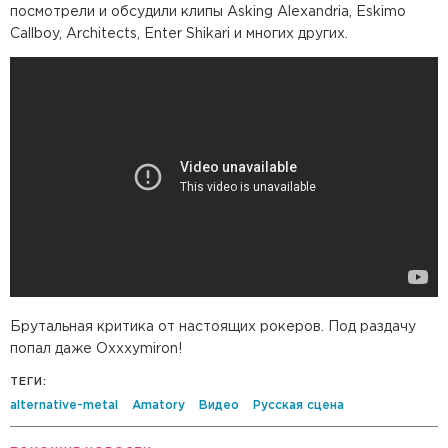
посмотрели и обсудили клипы Asking Alexandria, Eskimo
Callboy, Architects, Enter Shikari и многих других.
Брутальная критика от настоящих рокеров. Под раздачу
попал даже Oxxxymiron!
ТЕГИ:
alternative-metal
Amatory
Видео
Русская сцена