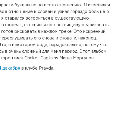
ырасти буквально во всех отношениях. Я изменился
свое отношение к словам и узнал гораздо больше о
е я старался встроиться в существующую
ь в формат, стеснялся по-настоящему реализовать
 я готов рисковать в каждом треке. Это искренний,
переслушивать его снова и снова, и, наконец,
то, в некотором роде, парадоксально, потому что
сь в очень сложный для меня период. Этот альбом
 фронтмен Cricket Captains Миша Моргунов.
4 декабря
в клубе Pravda.