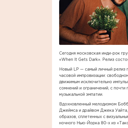
Сегодня московская инди-рок гру
«When It Gets Dark». Релиз сост
Новый LP — самый личный релиз г
часовой импровизации: свободно
движимым исключительно импульс
сомнений и ограничений, с почти
музыкальной эмпатии.
Вдохновленный мелодизмом Бобби
Джеймса и драйвом Джека Уайта,
образов, сплетенных с визуаль
ночного Нью-Йорка 80-х из «Такс