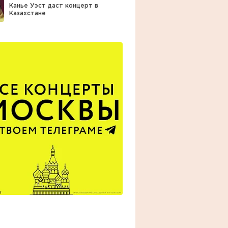
Канье Уэст даст концерт в
Казахстане