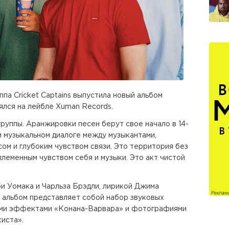
ппа Cricket Captains выпустила новый альбом
оялся на лейбле Xuman Records.
руппы. Аранжировки песен берут свое начало в 14-
м музыкальном диалоге между музыкантами,
ом и глубоким чувством связи. Это территория без
 племенным чувством себя и музыки. Это акт чистой
 Уомака и Чарльза Брэдли, лирикой Джима
 альбом представляет собой набор звуковых
ными эффектами «Конана-Варвара» и фотографиями
иста».