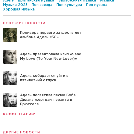
Adele
Британская музыка
Зарубежная музыка
Музыка
Музыка 2023
Поп звезда
Поп культура
Поп музыка
Хорошая музыка
ПОХОЖИЕ НОВОСТИ
Премьера первого за шесть лет
альбома Адель «30»
Адель презентовала клип «Send
My Love (To Your New Lover)»
Адель собирается уйти в
пятилетний отпуск
Адель посвятила песню Боба
Дилана жертвам теракта в
Брюсселе
КОММЕНТАРИИ:
ДРУГИЕ НОВОСТИ