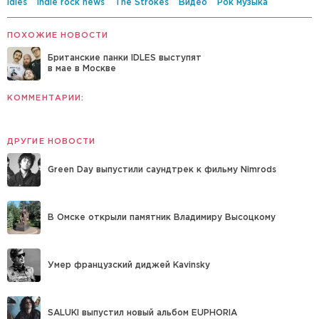
Idles
indie rock news
The Strokes
Видео
Рок музыка
ПОХОЖИЕ НОВОСТИ
Британские панки IDLES выступят
в мае в Москве
КОММЕНТАРИИ:
ДРУГИЕ НОВОСТИ
Green Day выпустили саундтрек к фильму Nimrods
В Омске открыли памятник Владимиру Высоцкому
Умер французский диджей Kavinsky
SALUKI выпустил новый альбом EUPHORIA