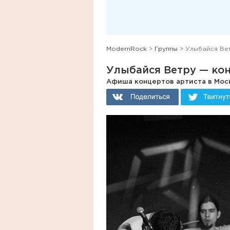
ModernRock
>
Группы
> Улыбайся Ве
Улыбайся Ветру — ко
Афиша концертов артиста в Моск